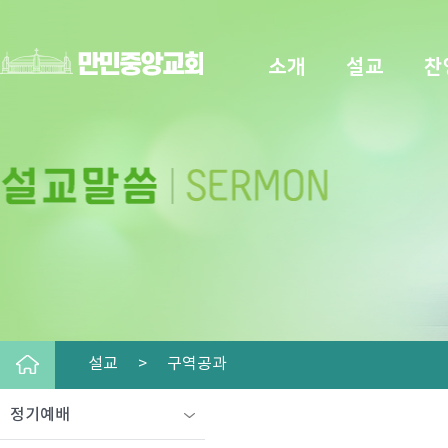
소개
설교
찬
설교 >
구역공과
정기예배