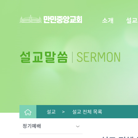
소개
설교
설교 >
설교 전체 목록
정기예배