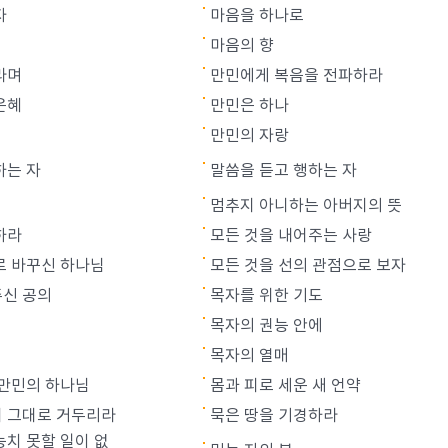
자
마음을 하나로
마음의 향
라며
만민에게 복음을 전파하라
은혜
만민은 하나
만민의 자랑
하는 자
말씀을 듣고 행하는 자
멈추지 아니하는 아버지의 뜻
하라
모든 것을 내어주는 사랑
로 바꾸신 하나님
모든 것을 선의 관점으로 보자
신 공의
목자를 위한 기도
목자의 권능 안에
목자의 열매
 만민의 하나님
몸과 피로 세운 새 언약
 그대로 거두리라
묵은 땅을 기경하라
능치 못할 일이 없