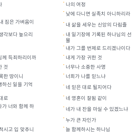
라
나의 여정
낮에 다니면 실족치 아니하리라
 내 짐은 가벼움이
내 삶을 세우는 신앙의 다림줄
 생각보다 높으리
내 일기장에 기록된 하나님의 선
물
내가 그를 번제로 드리겠나이다
님께 득죄하리이까
내게 가장 귀한 것
한 것
너무나 소중한 사명
거룩한 땅이니
너희가 나를 믿느냐
행하신 일을 기억
네 믿은 대로 될지어다
 대로
네 영혼이 잘됨 같이
와가 너와 함께 하
네가 내 잔을 마실 수 있겠느냐
누가 큰 자인가
 적시고 입 맞추니
늘 함께하시는 하나님