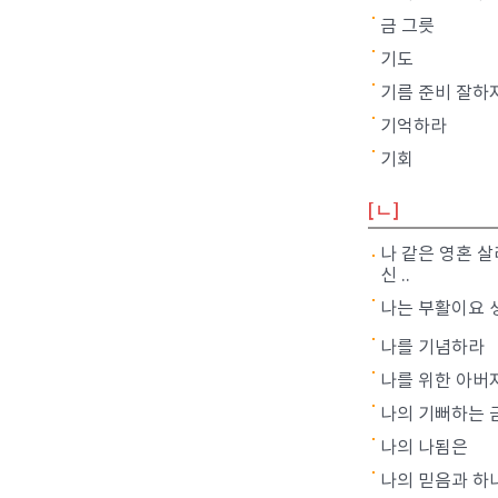
금 그릇
기도
기름 준비 잘하
기억하라
기회
[ㄴ]
나 같은 영혼 
신 ..
나는 부활이요 
나를 기념하라
나를 위한 아버
나의 기뻐하는 
나의 나됨은
나의 믿음과 하