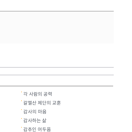
각 사람의 공력
갈멜산 제단의 교훈
감사의 마음
감사하는 삶
감추인 어두움