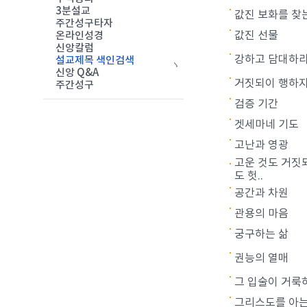
3분설교
값진 보화를 찾
주간성구타자
값진 선물
온라인성경
신앙칼럼
강하고 담대하
설교제목 색인검색
신앙 Q&A
거짓되이 행하지
주간성구
검증 기간
겟세마네 기도
고난과 영광
고운 것도 거짓
도 헛..
공간과 차원
관용의 마음
궁구하는 삶
권능의 열매
그 입술이 거룩
그리스도를 아