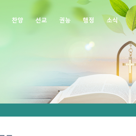
찬양
선교
권능
행정
소식