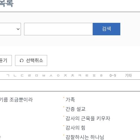
 목록
검색
ㄱ
ㄴ
ㄷ
ㄹ
ㅁ
ㅂ
ㅅ
ㅇ
ㅈ
ㅊ
ㅋ
ㅌ
ㅍ
ㅎ
0~9
기타
 기름 조금뿐이라
가족
간증 설교
감사의 근육을 키우자
감사의 힘
라
감찰하시는 하나님