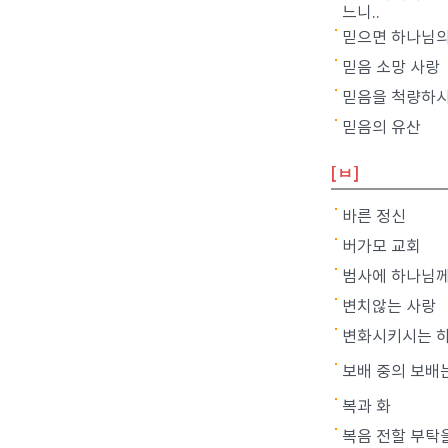
느니..
믿으면 하나님의
믿음 소망 사랑
믿음을 척량하
믿음의 유산
[ㅂ]
바른 정신
버가모 교회
범사에 하나님께
변치않는 사랑
변화시키시는 
보배 중의 보배
복과 화
복음 전할 부탁