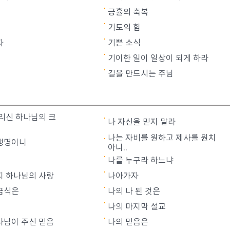
긍휼의 축복
기도의 힘
자
기쁜 소식
기이한 일이 일상이 되게 하라
길을 만드시는 주님
살리신 하나님의 크
나 자신을 믿지 말라
나는 자비를 원하고 제사를 원치
생명이니
아니..
나를 누구라 하느냐
지 하나님의 사랑
나아가자
금식은
나의 나 된 것은
나의 마지막 설교
나님이 주신 믿음
나의 믿음은