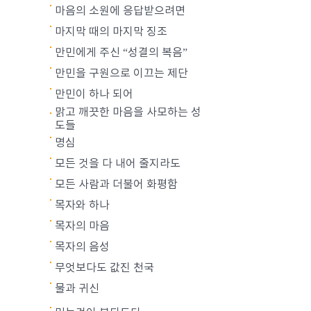
마음의 소원에 응답받으려면
마지막 때의 마지막 징조
만민에게 주신 “성결의 복음”
만민을 구원으로 이끄는 제단
만민이 하나 되어
맑고 깨끗한 마음을 사모하는 성
도들
명심
모든 것을 다 내어 줄지라도
모든 사람과 더불어 화평함
목자와 하나
목자의 마음
목자의 음성
무엇보다도 값진 천국
물과 귀신