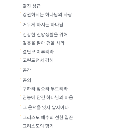
값진 상급
강권하시는 하나님의 사랑
거두게 하시는 하나님
건강한 신앙생활을 위해
겉옷을 팔아 검을 사라
결단코 이루리라
고린도전서 강해
공간
공의
구하라 찾으라 두드리라
권능에 담긴 하나님의 마음
그 은택을 잊지 말지어다
그리스도 예수의 선한 일꾼
그리스도의 향기