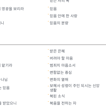
믿는 자의 복
 영광을 보리라
믿음
믿음 안에 한 사랑
시니
믿음의 분량
받은 은혜
버려야 할 마음
 맡기라
범죄치 마옵소서
변함없는 중심
하나님
변화의 열매
보혜사 성령이 주인 되시는 신앙
는 믿음
생활
복된 소식
을 받았으니
복음을 전하는 자