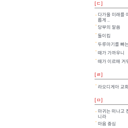
[ㄷ]
다가올 미래를 
롭게 ..
당부의 말씀
돌이킴
두루마기를 빠는
때가 가까우니
때가 이르매 거
[ㄹ]
라오디게아 교
[ㅁ]
마귀는 떠나고 
니라
마음 중심