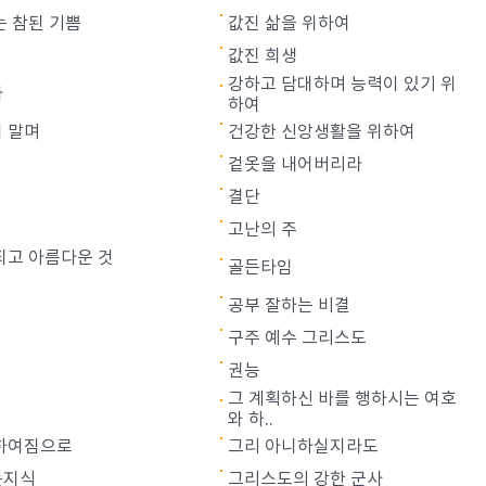
는 참된 기쁨
값진 삶을 위하여
값진 희생
강하고 담대하며 능력이 있기 위
라
하여
 말며
건강한 신앙생활을 위하여
겉옷을 내어버리라
결단
고난의 주
되고 아름다운 것
골든타임
공부 잘하는 비결
구주 예수 그리스도
권능
그 계획하신 바를 행하시는 여호
와 하..
하여짐으로
그리 아니하실지라도
는지식
그리스도의 강한 군사