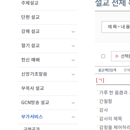
설교 전체
주제설교
단편 설교
강해 설교
절기 설교
헌신 예배
설교색인검색
전체
신앙기초말씀
[ㄱ]
부목사 설교
가루 한 움큼과
간절함
GCN방송 설교
감사
부가서비스
감사의 제목
감정을 제어하
구역공과