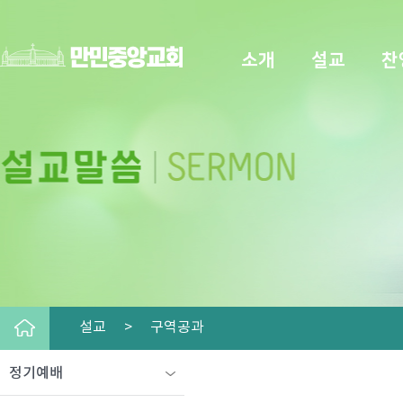
소개
설교
찬
설교 >
구역공과
정기예배