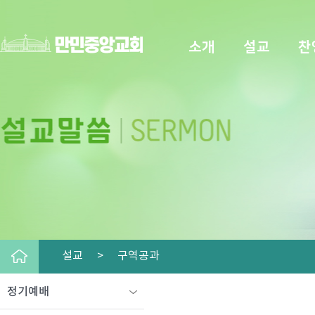
소개
설교
찬
설교 >
구역공과
정기예배