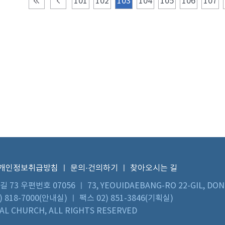
101
102
103
104
105
106
107
개인정보취급방침
ㅣ
문의·건의하기
ㅣ
찾아오시는 길
우편번호 07056 ㅣ 73, YEOUIDAEBANG-RO 22-GIL, DON
 818-7000(안내실) ㅣ 팩스 02) 851-3846(기획실)
L CHURCH, ALL RIGHTS RESERVED