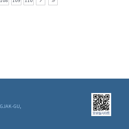
108
109
110
GJAK-GU,