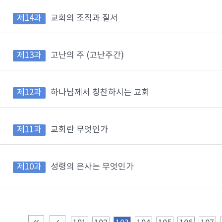
제14과
교회의 조직과 질서
제13과
고난의 주 (고난주간)
제12과
하나님께서 칭찬하시는 교회
제11과
교회란 무엇인가
제10과
성령의 은사는 무엇인가