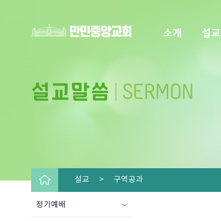
소개
설교
설교 >
구역공과
정기예배