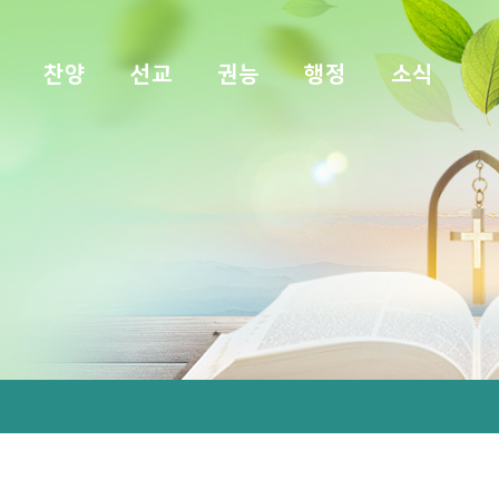
찬양
선교
권능
행정
소식