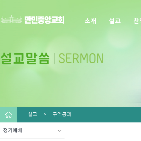
소개
설교
찬
설교 >
구역공과
정기예배