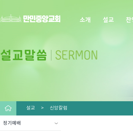
소개
설교
찬
설교 >
신앙칼럼
정기예배