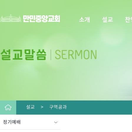
소개
설교
찬
설교 >
구역공과
정기예배