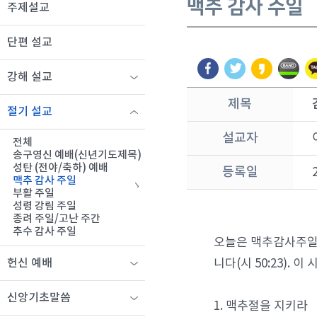
맥추 감사 주일
주제설교
단편 설교
강해 설교
제목
절기 설교
설교자
전체
송구영신 예배(신년기도제목)
성탄 (전야/축하) 예배
등록일
맥추 감사 주일
부활 주일
성령 강림 주일
종려 주일/고난 주간
추수 감사 주일
오늘은 맥추감사주일
니다(시 50:23).
헌신 예배
신앙기초말씀
1. 맥추절을 지키라