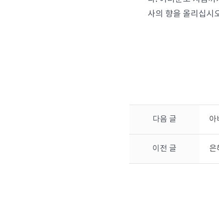
사의 향을 올리십시오
다음 글
아
이전 글
은