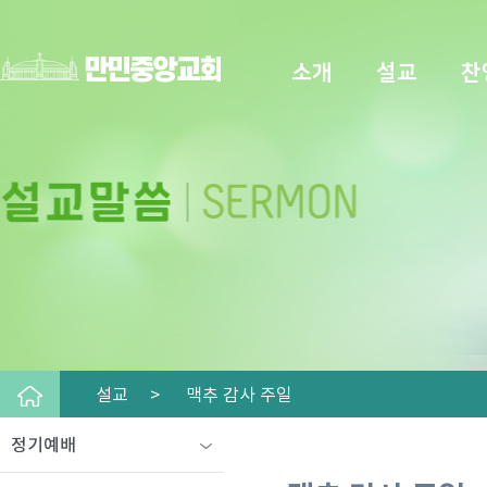
소개
설교
찬
설교 >
맥추 감사 주일
정기예배