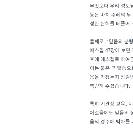
무엇보다 우리 성도님
능은 마치 수레의 두
성한 은혜를 베풀어 
둘째로, ‘믿음의 분
에스겔 47장에 보면
후에 에스겔로 하여금
이는 물은 곧 말씀으
음을 가졌는지 점검받
측량해 주셨습니다.
특히 기관장 교육, 
어갔음에도 믿음의 성
음의 경주에 박차를 