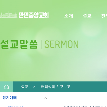
소개
설교
찬
설교 >
해외성회 선교보고
정기예배