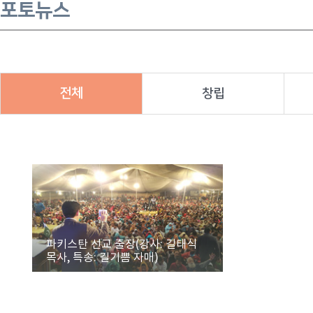
포토뉴스
전체
창립
파키스탄 선교 출장(강사: 길태식
목사, 특송: 길기쁨 자매)