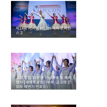
제14회 러시아 WCDN 국제 콘퍼런
스 2
교회 창립 35주년 기념예배 및 축하
행사 [새예루살렘] (부제: 금모래 은
모래 해변가 연회장)