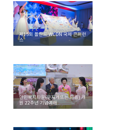
제15회 폴란드 WCDN 국제 콘퍼런
스
만민복지타운(무지개뜨는 마을) 개
원 22주년 기념예배