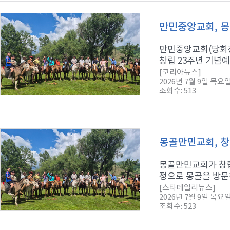
만민중앙교회, 몽
만민중앙교회(당회장
창립 23주년 기념예
[코리아뉴스]
2026년 7월 9일 목요
조회수: 513
몽골만민교회, 창
몽골만민교회가 창립
정으로 몽골을 방문
[스타데일리뉴스]
2026년 7월 9일 목요
조회수: 523