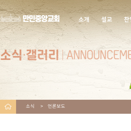
소개
설교
찬
소식 > 언론보도