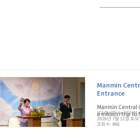
Manmin Centra
Entrance
Manmin Central C
[디 아시아 뉴스닷넷]
a mission trip to 
2026년 7월 11일 토
조회수: 498