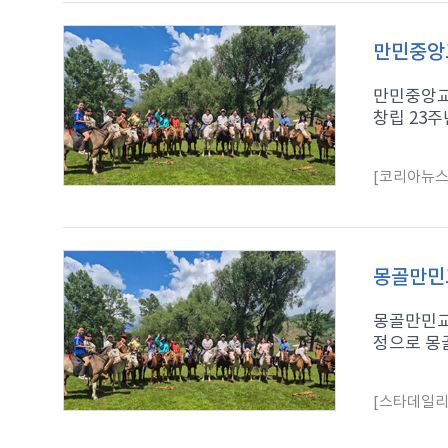
만민중앙교
만민중앙교
창립 23주
[코리아뉴스
몽골만민교
몽골만민교
정으로 몽골
[스타데일리