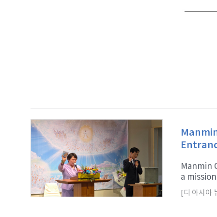
Manmin 
Entran
Manmin Ce
a mission 
[디 아시아