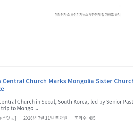
Central Church Marks Mongolia Sister Churc
ce
ntral Church in Seoul, South Korea, led by Senior Pasto
trip to Mongo ...
 뉴스닷넷]
2026년 7월 11일 토요일
조회수: 495