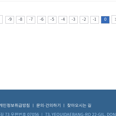
-9
-8
-7
-6
-5
-4
-3
-2
-1
0
개인정보취급방침
ㅣ
문의·건의하기
ㅣ
찾아오시는 길
우편번호 07056 ㅣ 73, YEOUIDAEBANG-RO 22-GIL, DON