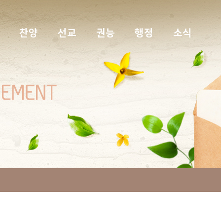
찬양
선교
권능
행정
소식