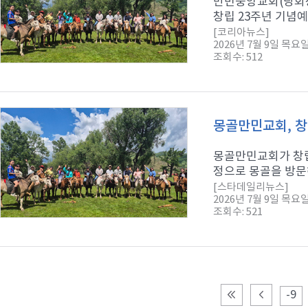
만민중앙교회(당회장
창립 23주년 기념예
[코리아뉴스]
2026년 7월 9일 목요
조회수: 512
몽골만민교회, 창
몽골만민교회가 창립
정으로 몽골을 방문
[스타데일리뉴스]
2026년 7월 9일 목요
조회수: 521
-9