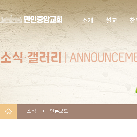
소개
설교
찬
소식 > 언론보도