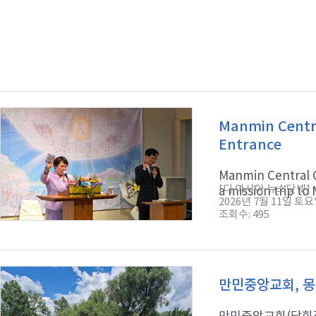
Manmin Centra
Entrance
Manmin Central C
[디 아시아 뉴스닷넷]
a mission trip to 
2026년 7월 11일 토
조회수: 495
만민중앙교회, 몽