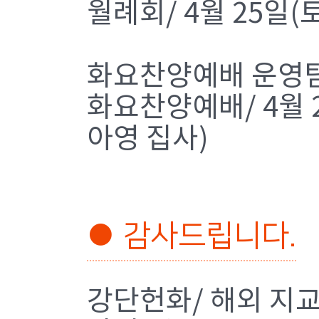
월례회/ 4월 25일(토
화요찬양예배 운영
화요찬양예배/ 4월 2
아영 집사)
● 감사드립니다.
강단헌화/ 해외 지교