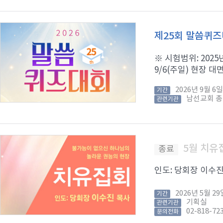
제25회 말씀퀴
※ 시험범위: 2025년
9/6(주일) 현장 대면
2026년 9월 
기간
남선교회 
관련기관
5월 치유
종료
인도: 당회장 이수진 목
2026년 5월 
기간
기획실
관련기관
02-818-72
문의전화