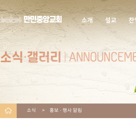
소개
설교
찬
소식 > 홍보 · 행사 알림