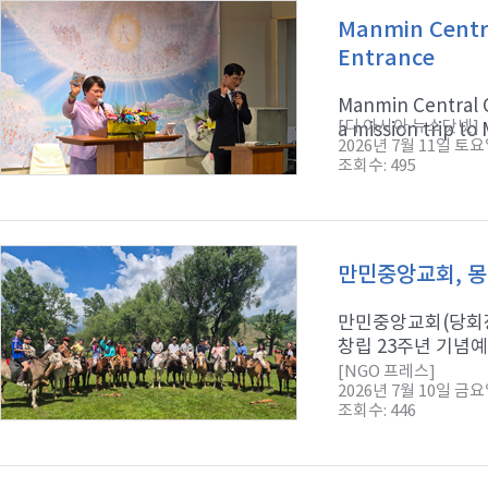
Manmin Centra
Entrance
Manmin Central C
[디 아시아 뉴스닷넷]
a mission trip to 
2026년 7월 11일 토
조회수: 495
만민중앙교회, 몽
만민중앙교회(당회장
창립 23주년 기념예
[NGO 프레스]
2026년 7월 10일 금
조회수: 446