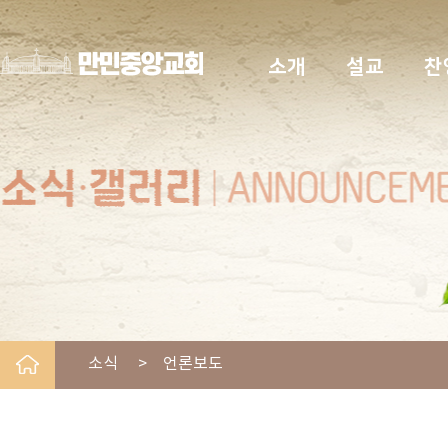
소개
설교
찬
소식 > 언론보도