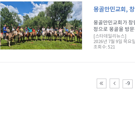
몽골만민교회, 창
몽골만민교회가 창립
정으로 몽골을 방문
[스타데일리뉴스]
2026년 7월 9일 목요
조회수: 521
-9