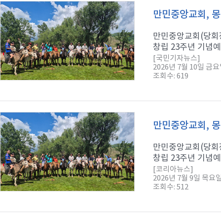
만민중앙교회, 몽
만민중앙교회(당회장
창립 23주년 기념예
[국민기자뉴스]
2026년 7월 10일 금
조회수: 619
만민중앙교회, 몽
만민중앙교회(당회장
창립 23주년 기념예
[코리아뉴스]
2026년 7월 9일 목요
조회수: 512