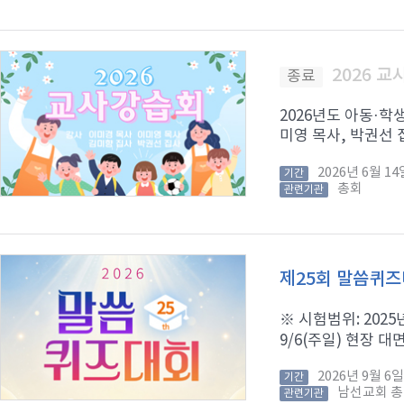
2026 
종료
2026년도 아동·학
미영 목사, 박권선 집
2026년 6월 
기간
총회
관련기관
제25회 말씀퀴
※ 시험범위: 2025년
9/6(주일) 현장 대면
2026년 9월 
기간
남선교회 
관련기관