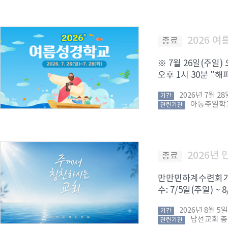
2026 
종료
※ 7월 26일(주일)
오후 1시 30분 "해피
2026년 7월 
기간
아동주일학
관련기관
2026년
종료
만만민하계수련회가 8
수: 7/5일(주일) ~
2026년 8월 
기간
남선교회 
관련기관