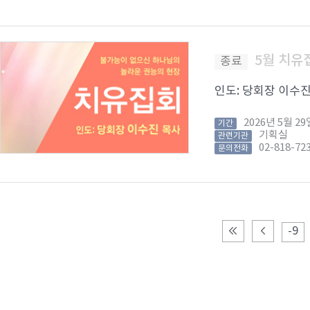
5월 치유
종료
인도: 당회장 이수진 목
2026년 5월 
기간
기획실
관련기관
02-818-72
문의전화
-9