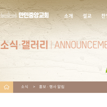
소개
설교
찬
소식 > 홍보 · 행사 알림