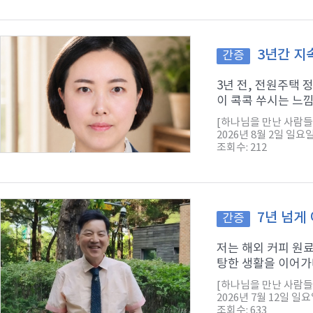
3년간 지
간증
3년 전, 전원주택
이 콕콕 쑤시는 느낌
[하나님을 만난 사람들
2026년 8월 2일 일요
조회수: 212
7년 넘게
간증
저는 해외 커피 원
탕한 생활을 이어가다
[하나님을 만난 사람들
2026년 7월 12일 일
조회수: 633