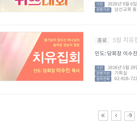
2026년 9월 
기간
남선교회 
관련기관
5월 치유
종료
인도: 당회장 이수진 목
2026년 5월 
기간
기획실
관련기관
02-818-72
문의전화
-9