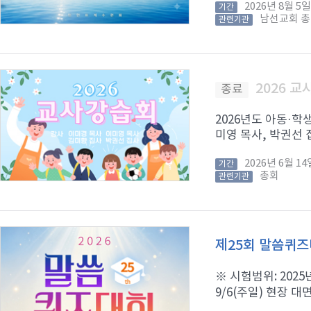
2026년 8월 
기간
남선교회 
관련기관
2026 
종료
2026년도 아동·학
미영 목사, 박권선 집
2026년 6월 
기간
총회
관련기관
제25회 말씀퀴
※ 시험범위: 2025년
9/6(주일) 현장 대면