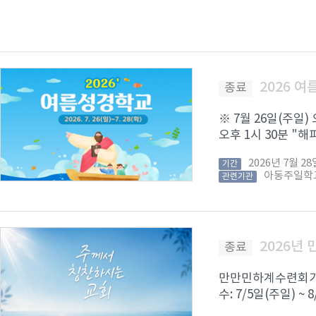
2026 
종료
※ 7월 26일(주일)
오후 1시 30분 "해피
2026년 7월 
기간
아동주일학
관련기관
2026년
종료
만만민하계수련회가 8
수: 7/5일(주일) ~