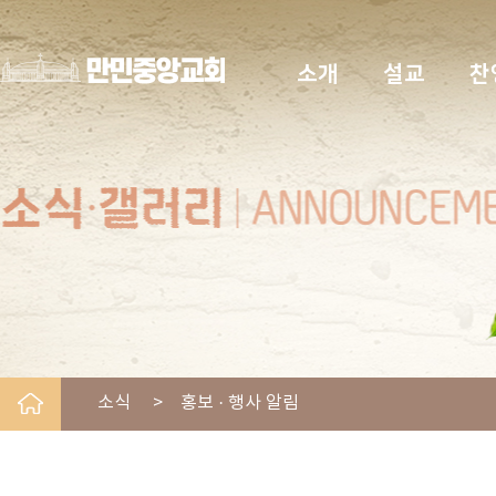
소개
설교
찬
소식 > 홍보 · 행사 알림