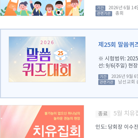
2026년 6월 
기간
총회
관련기관
제25회 말씀퀴
※ 시험범위: 2025
선: 9/6(주일) 현
2026년 9월
기간
남선교회 
관련기관
5월 치유
종료
인도: 당회장 이수진 목