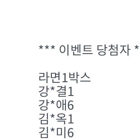
*** 이벤트 당첨자 *
라면1박스
강*결1
강*애6
김*옥1
김*미6