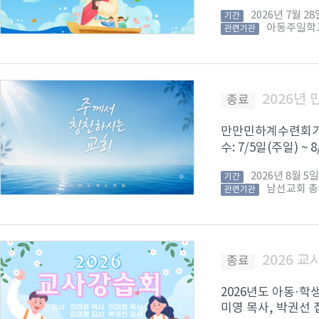
2026년 7월 
기간
아동주일학
관련기관
2026년
종료
만만민하계수련회가 8
수: 7/5일(주일) ~
2026년 8월 
기간
남선교회 
관련기관
2026 
종료
2026년도 아동·학
미영 목사, 박권선 집