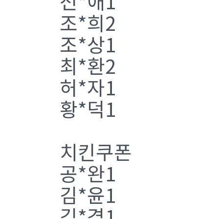
전*애1
조*희2
조*상1
최*환2
허*자1
황*덕1
치킨쿠폰
공*완1
김*윤1
김*겸1