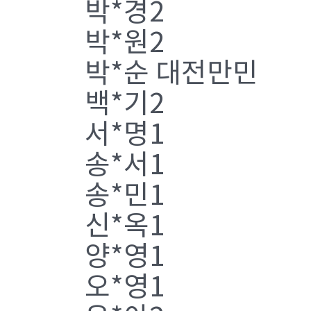
박*경2
박*원2
박*순 대전만민
백*기2
서*명1
송*서1
송*민1
신*옥1
양*영1
오*영1