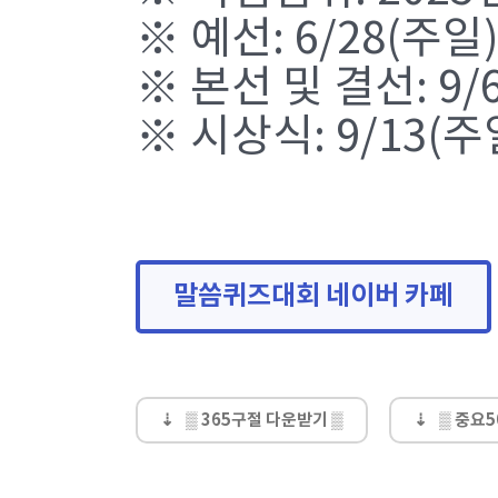
※ 예선: 6/28(주
※ 본선 및 결선: 9
※ 시상식: 9/13(
말씀퀴즈대회 네이버 카페
▒ 365구절 다운받기 ▒
▒ 중요