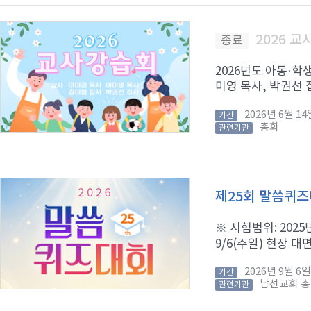
2026 
종료
2026년도 아동·학
미영 목사, 박권선 집
2026년 6월 
기간
총회
관련기관
제25회 말씀퀴
※ 시험범위: 2025년
9/6(주일) 현장 대면
2026년 9월 
기간
남선교회 
관련기관