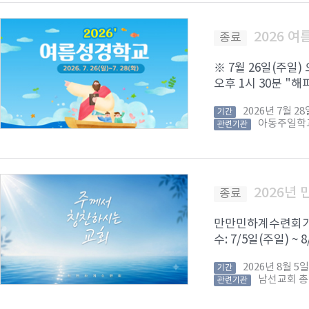
2026 
종료
※ 7월 26일(주일)
오후 1시 30분 "해피
2026년 7월 
기간
아동주일학
관련기관
2026년
종료
만만민하계수련회가 8
수: 7/5일(주일) ~
2026년 8월 
기간
남선교회 
관련기관