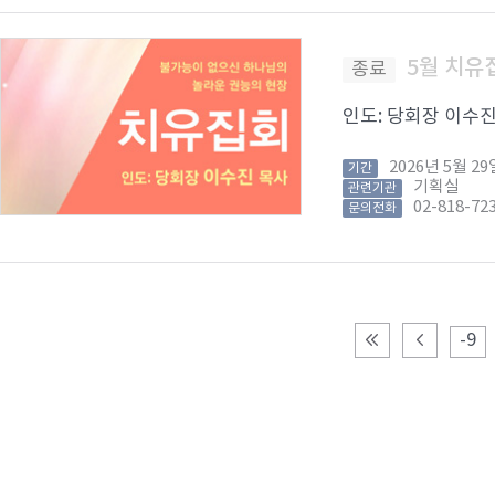
5월 치유
종료
인도: 당회장 이수진 목
2026년 5월 
기간
기획실
관련기관
02-818-72
문의전화
-9