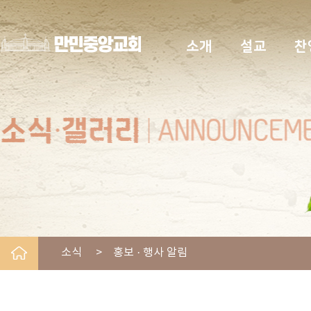
소개
설교
찬
소식 > 홍보 · 행사 알림