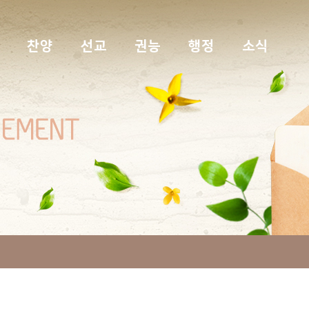
찬양
선교
권능
행정
소식