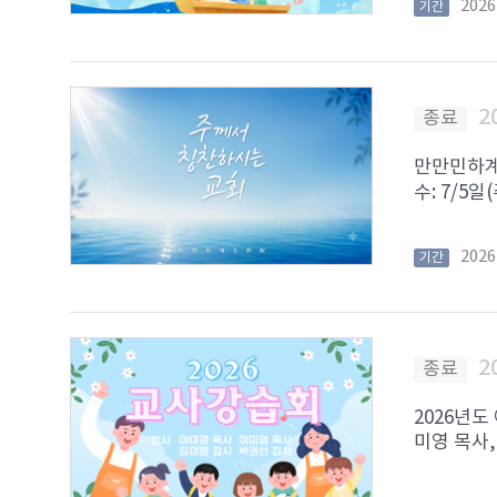
202
기간
2
종료
만만민하계수
수: 7/5일
202
기간
2
종료
2026년도
미영 목사,