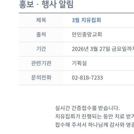
홍보 · 행사 알림
제목
3월 치유집회
출처
만민중앙교회
기간
2026년 3월 27일 금요일까
관련기관
기획실
문의전화
02-818-7233
실시간 간증접수를 받습니다.
치유집회가 진행되는 동안 치료 받거나
접수해 주셔서 하나님께 감사와 영