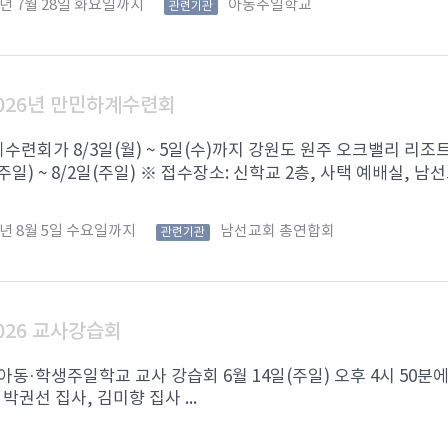
6년 7월 28일 화요일까지
아동주일학교
관련기관
026년 만민하계수련회
련회가 8/3일(월) ~ 5일(수)까지 강원도 원주 오크밸리 리조
(주일) ~ 8/2일(주일) ※ 접수장소: 신학교 2층, 사택 예배실, 남선
6년 8월 5일 수요일까지
남선교회 총연합회
관련기관
026 교사강습회
 아동·학생주일학교 교사 강습회 6월 14일(주일) 오후 4시 50분에
 박권선 집사, 김미향 집사 ...