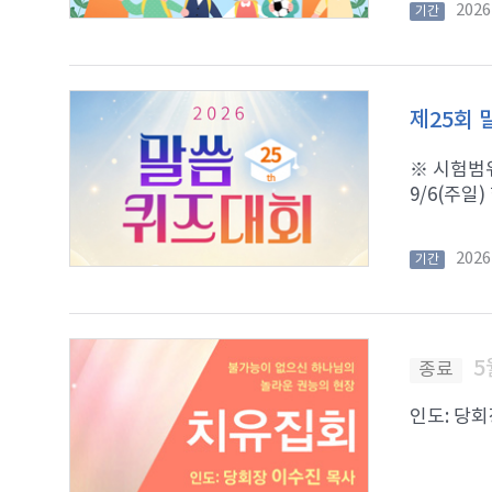
202
기간
제25회
※ 시험범위:
9/6(주일)
202
기간
5
종료
인도: 당회장