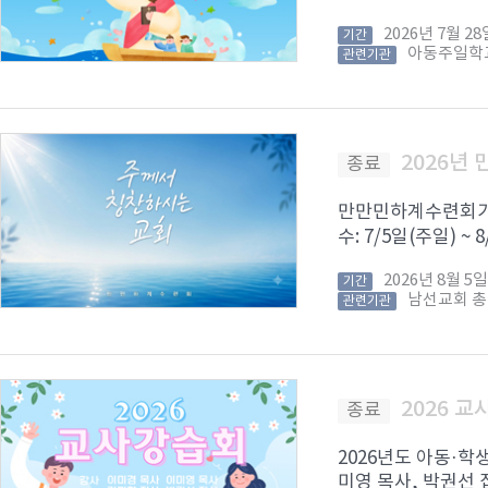
2026년 7월 
기간
아동주일학
관련기관
2026년
종료
만만민하계수련회가 8
수: 7/5일(주일) ~
2026년 8월 
기간
남선교회 
관련기관
2026 
종료
2026년도 아동·학
미영 목사, 박권선 집