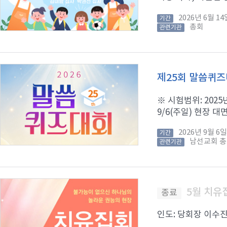
2026년 6월 
기간
총회
관련기관
제25회 말씀퀴
※ 시험범위: 2025년
9/6(주일) 현장 대면
2026년 9월 
기간
남선교회 
관련기관
5월 치유
종료
인도: 당회장 이수진 목