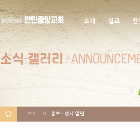
소개
설교
찬
소식 > 홍보 · 행사 알림