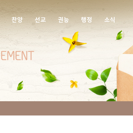
찬양
선교
권능
행정
소식