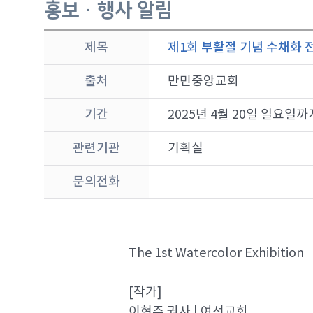
홍보 · 행사 알림
제목
제1회 부활절 기념 수채화 
출처
만민중앙교회
기간
2025년 4월 20일 일요일까
관련기관
기획실
문의전화
The 1st Watercolor Exhibition
[작가]
이현주 권사 | 여선교회