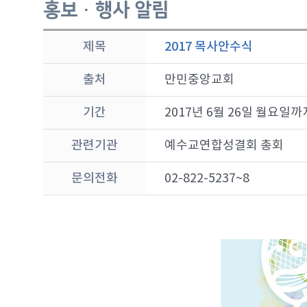
홍보 · 행사 알림
제목
2017 목사안수식
출처
만민중앙교회
기간
2017년 6월 26일 월요일까
관련기관
예수교연합성결회 총회
문의전화
02-822-5237~8