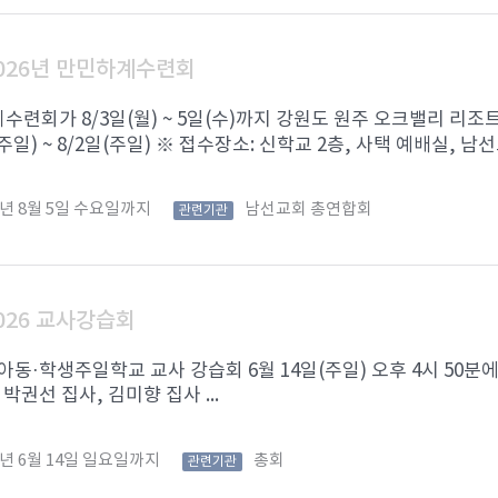
026년 만민하계수련회
련회가 8/3일(월) ~ 5일(수)까지 강원도 원주 오크밸리 리조
(주일) ~ 8/2일(주일) ※ 접수장소: 신학교 2층, 사택 예배실, 남선
6년 8월 5일 수요일까지
남선교회 총연합회
관련기관
026 교사강습회
 아동·학생주일학교 교사 강습회 6월 14일(주일) 오후 4시 50분에
 박권선 집사, 김미향 집사 ...
6년 6월 14일 일요일까지
총회
관련기관