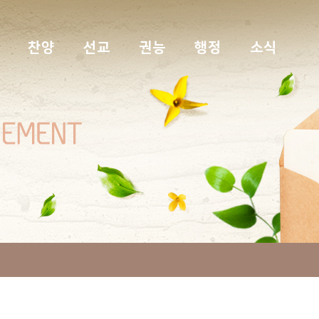
찬양
선교
권능
행정
소식