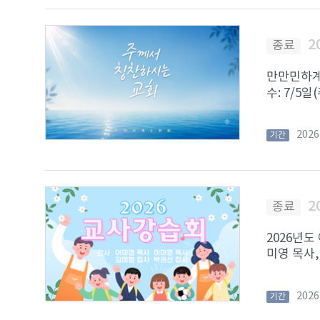
2
종료
만만민하계수
수: 7/5일
202
기간
2
종료
2026년도
미영 목사,
202
기간