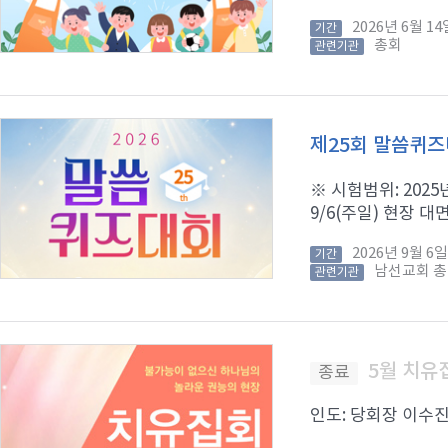
2026년 6월 
기간
총회
관련기관
제25회 말씀퀴
※ 시험범위: 2025년
9/6(주일) 현장 대면
2026년 9월 
기간
남선교회 
관련기관
5월 치유
종료
인도: 당회장 이수진 목