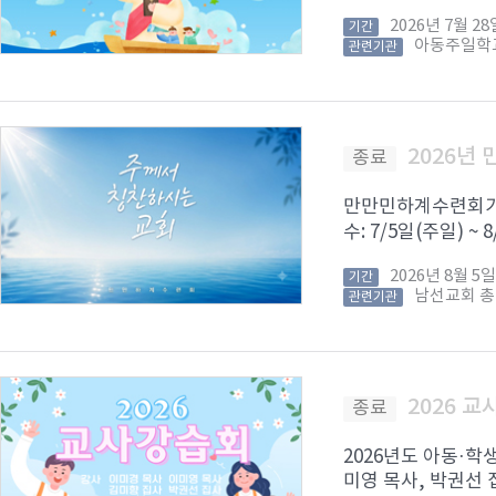
2026년 7월 
기간
아동주일학
관련기관
2026년
종료
만만민하계수련회가 8
수: 7/5일(주일) ~
2026년 8월 
기간
남선교회 
관련기관
2026 
종료
2026년도 아동·학
미영 목사, 박권선 집