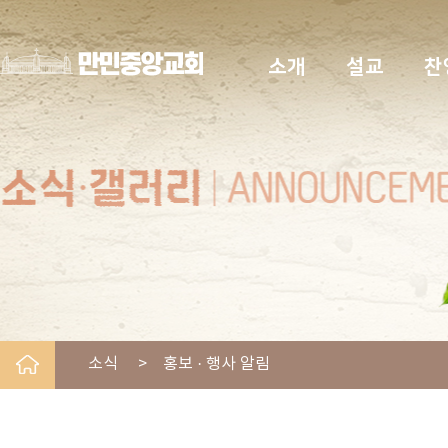
소개
설교
찬
소식 > 홍보 · 행사 알림