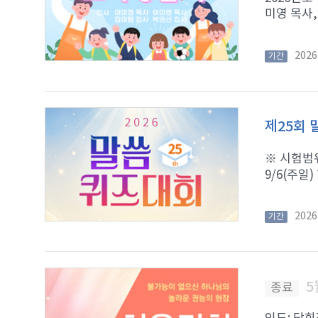
미영 목사,
202
기간
제25회
※ 시험범위:
9/6(주일)
202
기간
5
종료