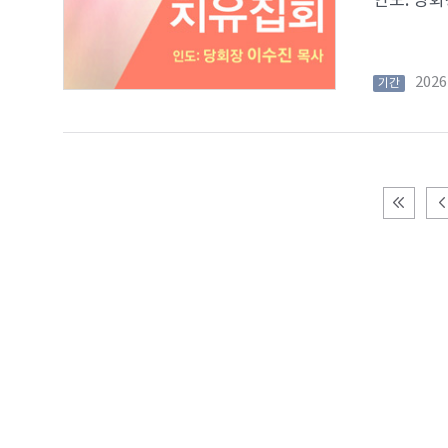
인도: 당회장
202
기간