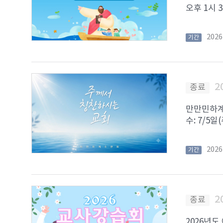
오후 1시 3
202
기간
2
종료
만만민하계수
수: 7/5일
202
기간
2
종료
2026년도