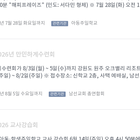
0분 "해피프레이즈" (인도: 서다민 형제) ※ 7월 28일(화) 오전 1 .
6년 7월 28일 화요일까지
아동주일학교
관련기관
026년 만민하계수련회
련회가 8/3일(월) ~ 5일(수)까지 강원도 원주 오크밸리 리조
(주일) ~ 8/2일(주일) ※ 접수장소: 신학교 2층, 사택 예배실, 남선
6년 8월 5일 수요일까지
남선교회 총연합회
관련기관
026 교사강습회
 아동·학생주일학교 교사 강습회 6월 14일(주일) 오후 4시 50분에