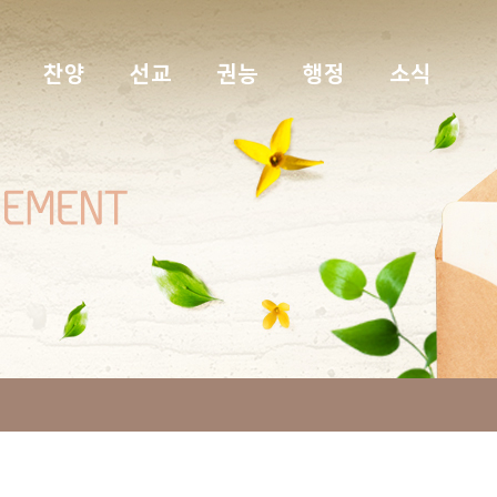
찬양
선교
권능
행정
소식