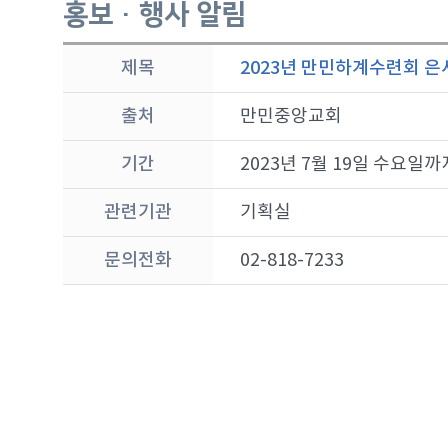
홍보 · 행사 알림
제목
2023년 만민하계수련회 
출처
만민중앙교회
기간
2023년 7월 19일 수요일까
관련기관
기획실
문의전화
02-818-7233