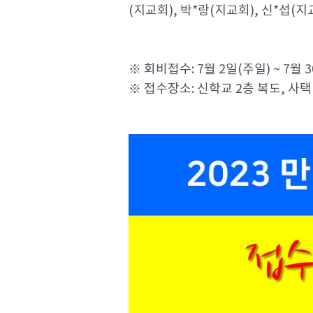
(지교회), 박*랑(지교회), 신*섭(지
※ 회비접수: 7월 2일(주일) ~ 7월 
※ 접수장소: 신학교 2층 복도, 사