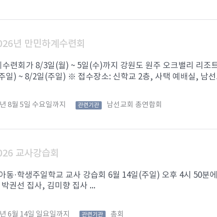
026년 만민하계수련회
련회가 8/3일(월) ~ 5일(수)까지 강원도 원주 오크밸리 리조
(주일) ~ 8/2일(주일) ※ 접수장소: 신학교 2층, 사택 예배실, 남선
6년 8월 5일 수요일까지
남선교회 총연합회
관련기관
026 교사강습회
 아동·학생주일학교 교사 강습회 6월 14일(주일) 오후 4시 50분에
 박권선 집사, 김미향 집사 ...
6년 6월 14일 일요일까지
총회
관련기관