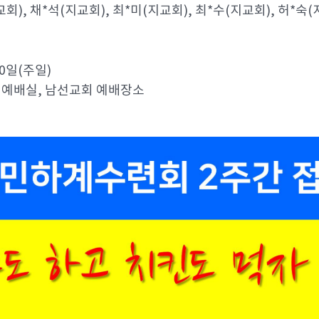
교회), 채*석(지교회), 최*미(지교회), 최*수(지교회), 허*숙
30일(주일)
택 예배실, 남선교회 예배장소