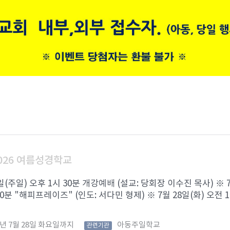
026 여름성경학교
6일(주일) 오후 1시 30분 개강예배 (설교: 당회장 이수진 목사) ※ 
0분 "해피프레이즈" (인도: 서다민 형제) ※ 7월 28일(화) 오전 1 .
6년 7월 28일 화요일까지
아동주일학교
관련기관