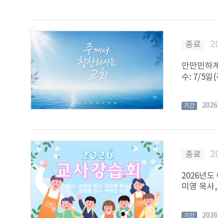
2
종료
만만민하계수
수: 7/5일
202
기간
2
종료
2026년도
미영 목사,
202
기간