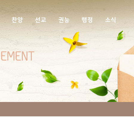
찬양
선교
권능
행정
소식