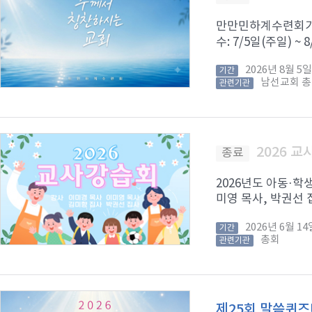
만만민하계수련회가 8
수: 7/5일(주일) ~
2026년 8월 
기간
남선교회 
관련기관
2026 
종료
2026년도 아동·학
미영 목사, 박권선 집
2026년 6월 
기간
총회
관련기관
제25회 말씀퀴