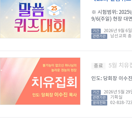
※ 시험범위: 2025년
9/6(주일) 현장 대면
2026년 9월 
기간
남선교회 
관련기관
5월 치유
종료
인도: 당회장 이수진 목
2026년 5월 
기간
기획실
관련기관
02-818-72
문의전화