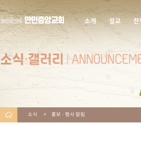
소개
설교
찬
소식 > 홍보 · 행사 알림