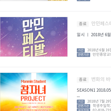
만민페스티발
종료
일시 ㅣ 2018년 6월
2018년 6월 
기간
만민중앙교
관련기관
변화의 바
종료
SEASON1 2018
...
2018년 7월 
기간
학생주일학
관련기관
02-818-71
문의전화