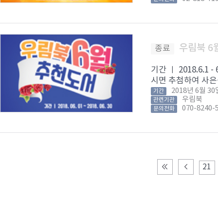
우림북 6
종료
기간 ㅣ 2018.6
시면 추첨하여 사은품
2018년 6월 
기간
우림북
관련기관
070-8240-
문의전화
21