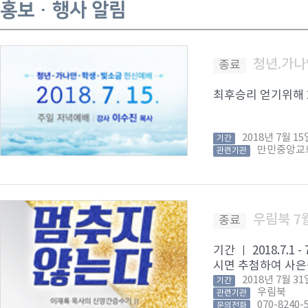
홍보 · 행사 알림
청년.가나
종료
최후승리 얻기위해 201
2018년 7월 
기간
만민중앙교
관련기관
우림북 7
종료
기간 ㅣ 2018.7
시면 추첨하여 사은품
2018년 7월 
기간
우림북
관련기관
070-8240-
문의전화