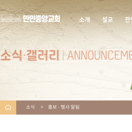
소개
설교
찬
소식 > 홍보 · 행사 알림