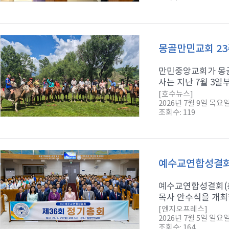
몽골만민교회 23
만민중앙교회가 몽골
사는 지난 7월 3일
[호수뉴스]
2026년 7월 9일 목요
조회수: 119
예수교연합성결회,
예수교연합성결회(총
목사 안수식을 개최했
[엔지오프레스]
2026년 7월 5일 일요
조회수: 164