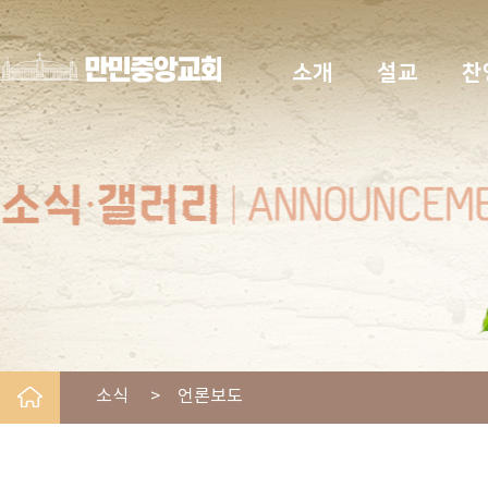
소개
설교
찬
소식 > 언론보도