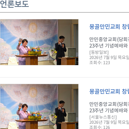
언론보도
몽골만민교회 창립
만민중앙교회(당회장
23주년 기념예배와 
[동방일보]
2026년 7월 9일 목요
조회수: 123
몽골만민교회 창립
만민중앙교회(당회장
23주년 기념예배와 
[서울뉴스통신]
2026년 7월 9일 목요
조회수: 126