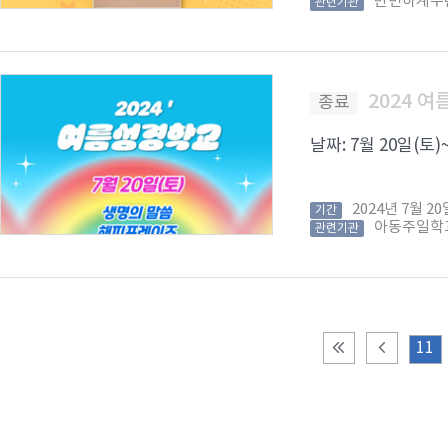
만민하계수
관련기관
2024 
종료
날짜: 7월 20일(토)
2024년 7월 
기간
아동주일학
관련기관
11