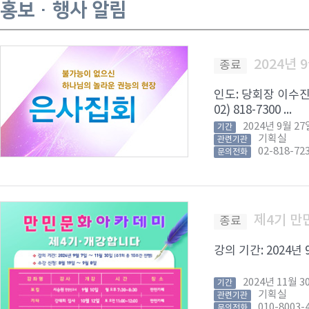
홍보 · 행사 알림
2024년 
종료
인도: 당회장 이수진 
02) 818-7300 ...
2024년 9월 
기간
기획실
관련기관
02-818-72
문의전화
제4기 
종료
강의 기간: 2024년 9
2024년 11월
기간
기획실
관련기관
010-8003-
문의전화