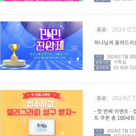
2024 
종료
하나님께 올려드리는 경
2024년 7월 
기간
기획실
관련기관
02-818-72
문의전화
2024년
종료
- 첫 번째 이벤트 
트 쿠폰 총 100세
2024년 7월 
기간