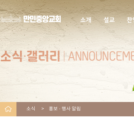
소개
설교
찬
소식 > 홍보 · 행사 알림