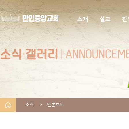
소개
설교
찬
소식 > 언론보도