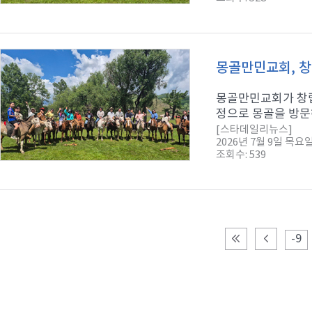
몽골만민교회, 창
몽골만민교회가 창립
정으로 몽골을 방문
[스타데일리뉴스]
2026년 7월 9일 목요
조회수: 539
-9