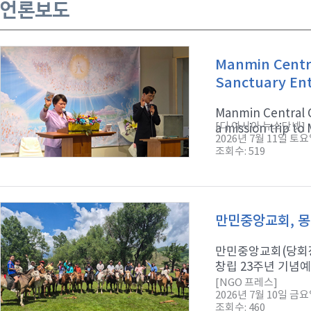
언론보도
Manmin Centra
Sanctuary En
Manmin Central C
[디 아시아 뉴스닷넷]
a mission trip to 
2026년 7월 11일 토
조회수: 519
만민중앙교회, 몽
만민중앙교회(당회장
창립 23주년 기념예
[NGO 프레스]
2026년 7월 10일 금
조회수: 460