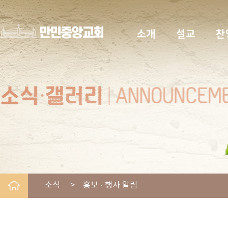
소개
설교
찬
소식 > 홍보 · 행사 알림