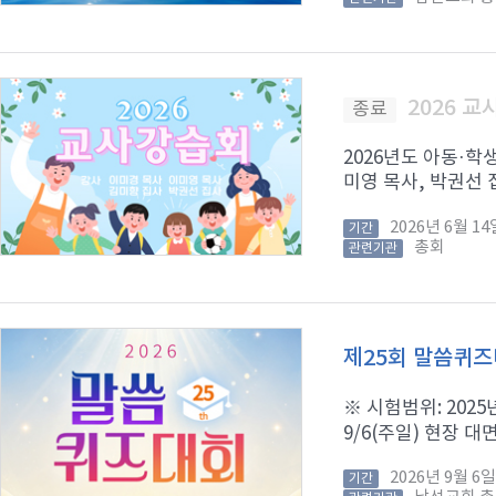
2026 
종료
2026년도 아동·학
미영 목사, 박권선 집
2026년 6월 
기간
총회
관련기관
제25회 말씀퀴
※ 시험범위: 2025년
9/6(주일) 현장 대면
2026년 9월 
기간