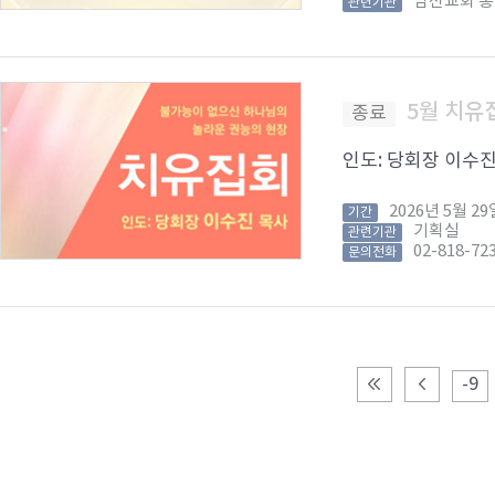
남선교회 
관련기관
5월 치유
종료
인도: 당회장 이수진 목
2026년 5월 
기간
기획실
관련기관
02-818-72
문의전화
-9