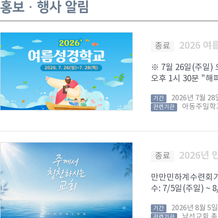
홍보 · 행사 알림
2026 
종료
※ 7월 26일(주일)
오후 1시 30분 "해피
2026년 7월 
기간
아동주일학
관련기관
2026년
종료
만만민하계수련회가 8
수: 7/5일(주일) ~
2026년 8월 
기간
남선교회 
관련기관