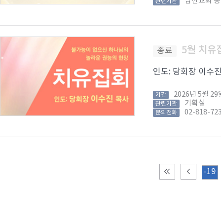
남선교회 
관련기관
5월 치유
종료
인도: 당회장 이수진 목
2026년 5월 
기간
기획실
관련기관
02-818-72
문의전화
-19