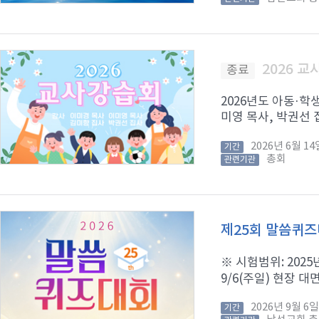
2026 
종료
2026년도 아동·학
미영 목사, 박권선 집
2026년 6월 
기간
총회
관련기관
제25회 말씀퀴
※ 시험범위: 2025년
9/6(주일) 현장 대면
2026년 9월 
기간