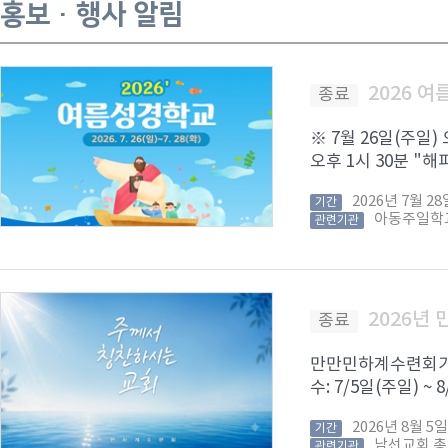
홍보 · 행사 알림
2026 
종료
※ 7월 26일(주일)
오후 1시 30분 "해피
2026년 7월 
기간
아동주일학
관련기관
2026년
종료
만만민하계수련회가 8
수: 7/5일(주일) ~
2026년 8월 
기간
남선교회 
관련기관