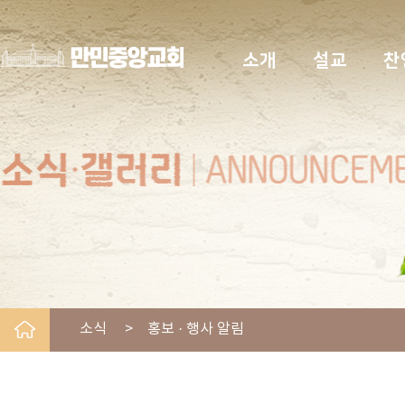
소개
설교
찬
소식 > 홍보 · 행사 알림