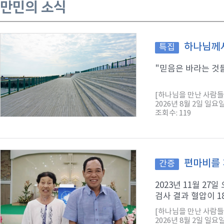
만민의 소식
하나님께서
특집
"믿음은 바라는 것들
[하나님을 만난 사람들
2026년 8월 2일 일요
조회수: 119
편마비를 
간증
2023년 11월 2
검사 결과 혈압이 1
[하나님을 만난 사람들
2026년 8월 2일 일요