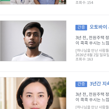
조회수: 154
오토바이 
간증
3년 전, 전원주택
이 콕콕 쑤시는 느낌
[하나님을 만난 사람들
2026년 8월 2일 일요
조회수: 163
3년간 지
간증
3년 전, 전원주택
이 콕콕 쑤시는 느낌
[하나님을 만난 사람들