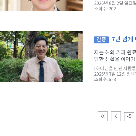
2026년 8월 2일 일요
조회수: 202
7년 넘게
간증
저는 해외 커피 원
탕한 생활을 이어가다
[하나님을 만난 사람들
2026년 7월 12일 일
조회수: 628
-9