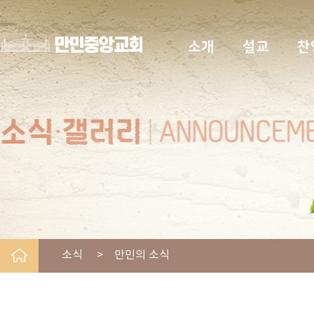
소개
설교
찬
소식 > 만민의 소식