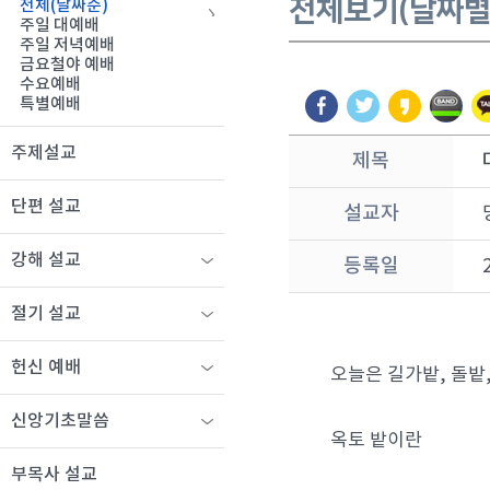
전체보기(날짜별
전체(날짜순)
주일 대예배
주일 저녁예배
금요철야 예배
수요예배
특별예배
주제설교
제목
단편 설교
설교자
강해 설교
등록일
절기 설교
헌신 예배
오늘은 길가밭, 돌밭
신앙기초말씀
옥토 밭이란
부목사 설교