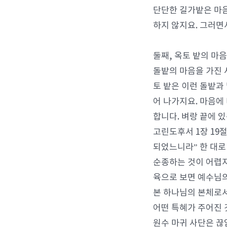
단단한 길가밭은 마음
하지 않지요. 그러
둘째, 옥토 밭의 마
돌밭의 마음을 가진 
토 밭은 이런 돌밭과
어 나가지요. 마음에
합니다. 벼랑 끝에 
고린도후서 1장 19
되었느니라” 한 대로
순종하는 것이 어렵지
육으로 보면 예수님의
본 하나님의 본체로
어떤 특혜가 주어진 
원수 마귀 사단은 끊