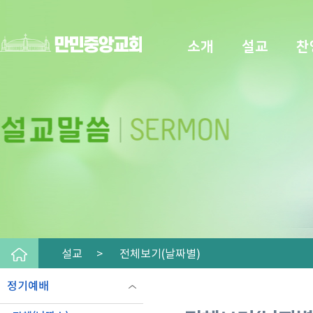
소개
설교
찬
설교 >
전체보기(날짜별)
정기예배