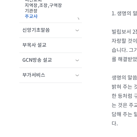
여선교회
지역장,조장,구역장
기관장
1. 생명의
주교사
신앙기초말씀
빌립보서 2
자랑할 것이
부목사 설교
습니다. 그
를 해결받았
GCN방송 설교
부가서비스
생명의 말씀
밝혀 주는 
한 등처럼 
는 것은 주
담해 주는 
다.