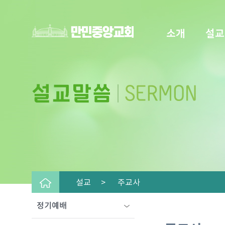
소개
설교
설교 >
주교사
정기예배