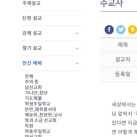
주교사
주제설교
단편 설교
강해 설교
제목
절기 설교
설교자
헌신 예배
등록일
전체
주의 종
남선교회
가나안,청년
기도제물
학생주일학교
세상에서는 
만민,레위봉사대
님 앞에서 
예능위,찬양위,닛시
빛과 소금 선교회
있다면 지금
직원
아동주일학교
면 어떻게 