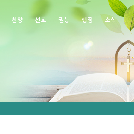
찬양
선교
권능
행정
소식