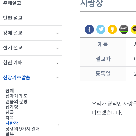
사랑장
주제설교
단편 설교
강해 설교
제목
절기 설교
설교자
헌신 예배
등록일
신앙기초말씀
전체
십자가의 도
믿음의 분량
우리가 영적인 사랑을
십계명
펴보겠습니다.
천국
지옥
사랑장
성령의 9가지 열매
팔복