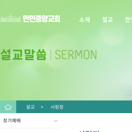
소개
설교
찬
설교 >
사랑장
정기예배