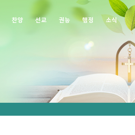
찬양
선교
권능
행정
소식