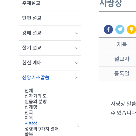
사랑장
주제설교
단편 설교
강해 설교
제목
절기 설교
설교자
헌신 예배
등록일
신앙기초말씀
전체
십자가의 도
믿음의 분량
사랑장 말씀
십계명
수 있습니다
천국
지옥
사랑장
성령의 9가지 열매
팔복