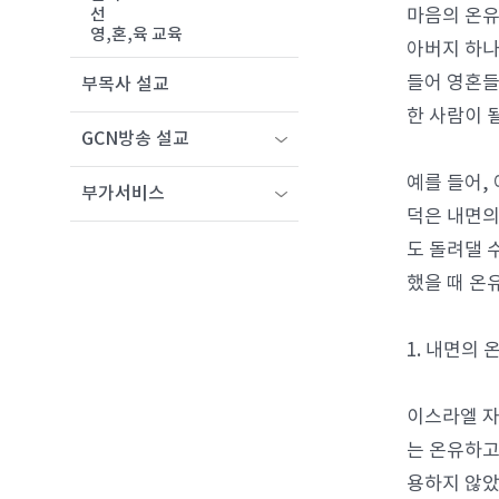
마음의 온유
선
영,혼,육 교육
아버지 하나
들어 영혼들
부목사 설교
한 사람이 
GCN방송 설교
예를 들어,
부가서비스
덕은 내면의
도 돌려댈 
했을 때 온
1. 내면의
이스라엘 자
는 온유하고
용하지 않았