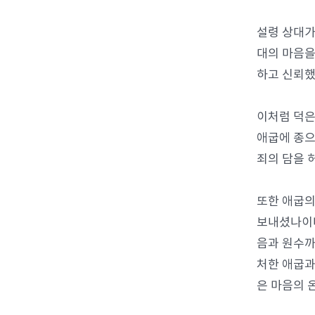
설령 상대가
대의 마음을
하고 신뢰했
이처럼 덕은
애굽에 종으
죄의 담을 
또한 애굽의
보내셨나이다
음과 원수까
처한 애굽과
은 마음의 