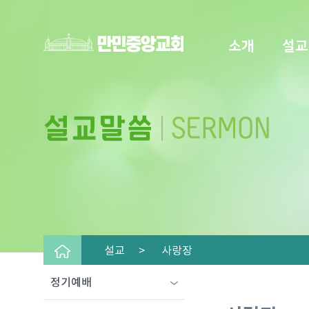
소개
설교
설교 >
사랑장
정기예배