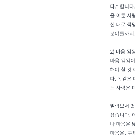
다.” 합니
을 이룬 사
신 대로 책
분야들까지도
2) 마음 
마음 됨됨이
해야 할 것
다. 똑같은
는 사람은 
빌립보서 2
셨습니다. 
나 마음을 
마음을, 구