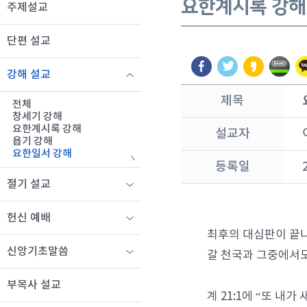
요한계시록 강해
주제설교
단편 설교
강해 설교
제목
전체
창세기 강해
요한계시록 강해
설교자
욥기 강해
요한일서 강해
등록일
절기 설교
헌신 예배
최후의 대심판이 끝나
신앙기초말씀
갈 천국과 그중에서도
부목사 설교
계 21:1에 “또 내