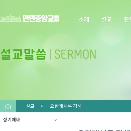
소개
설교
찬
설교 >
요한계시록 강해
정기예배