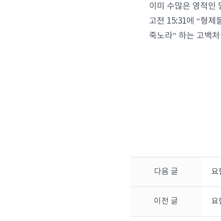
이미 수많은 영적인
고전 15:31에 “
죽노라” 하는 고백처
다음 글
요
이전 글
요