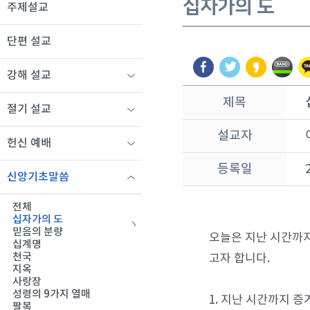
십자가의 도
주제설교
단편 설교
강해 설교
제목
절기 설교
설교자
헌신 예배
등록일
신앙기초말씀
전체
십자가의 도
믿음의 분량
오늘은 지난 시간까지
십계명
천국
고자 합니다.
지옥
사랑장
성령의 9가지 열매
1. 지난 시간까지 
팔복