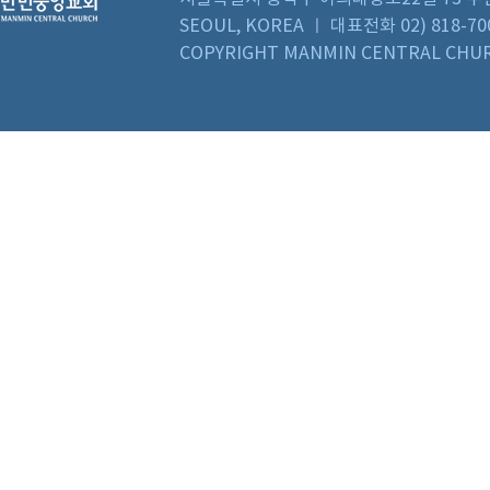
SEOUL, KOREA ㅣ 대표전화 02) 818-70
COPYRIGHT MANMIN CENTRAL CHUR