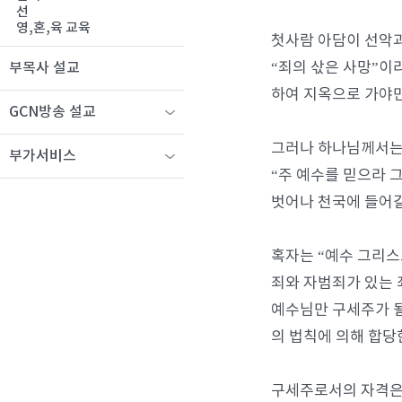
선
영,혼,육 교육
첫사람 아담이 선악과
“죄의 삯은 사망”이
부목사 설교
하여 지옥으로 가야만
GCN방송 설교
그러나 하나님께서는 
부가서비스
“주 예수를 믿으라 
벗어나 천국에 들어갈
혹자는 “예수 그리스
죄와 자범죄가 있는 
예수님만 구세주가 될
의 법칙에 의해 합당
구세주로서의 자격은 