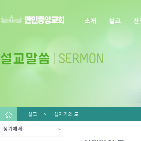
소개
설교
찬
설교 >
십자가의 도
정기예배