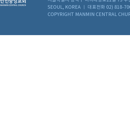
SEOUL, KOREA ㅣ 대표전화 02) 818-70
COPYRIGHT MANMIN CENTRAL CHUR