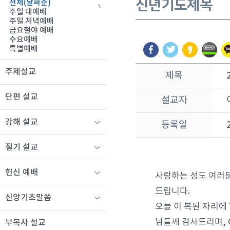
신년기도제목
전체(날짜순)
주일 대예배
주일 저녁예배
금요철야 예배
수요예배
특별예배
주제설교
제목
단편 설교
설교자
강해 설교
등록일
절기 설교
헌신 예배
사랑하는 성도 여러분
드립니다.
신앙기초말씀
오늘 이 복된 자리에
님들께 감사드리며, 
부목사 설교