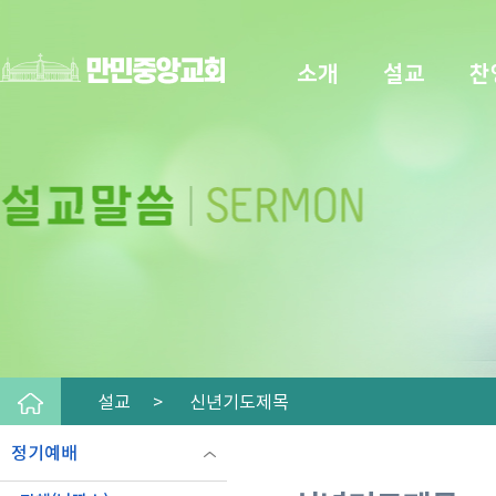
소개
설교
찬
설교 >
신년기도제목
정기예배